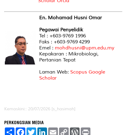
Scholar
Orcid
En. Mohamad Husni Omar
Pegawai Penyelidik
Tel : +603-9769 1996
Faks : +603-9769 4299
Emel :
mohdhusni@upm.edu.my
Kepakaran : Mikrobiologi,
Pertanian Tepat
Laman Web:
Scopus
Google
Scholar
Kemaskini:: 20/07/2026 [s_hasimah]
PERKONGSIAN MEDIA
S
F
T
L
E
C
W
P
h
a
w
i
m
o
o
r