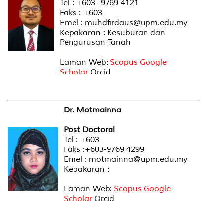
Tel : +603- 9769 4121
Faks : +603-
Emel : muhdfirdaus@upm.edu.my
Kepakaran : Kesuburan dan
Pengurusan Tanah
Laman Web:
Scopus
Google
Scholar
Orcid
Dr. Motmainna
Post Doctoral
Tel : +603-
Faks :+603-9769 4299
Emel : motmainna@upm.edu.my
Kepakaran :
Laman Web:
Scopus
Google
Scholar
Orcid