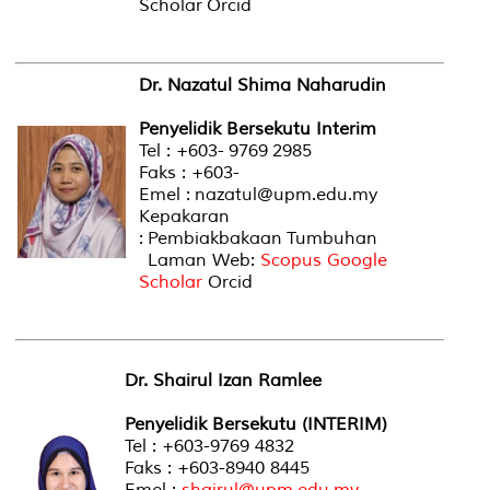
Scholar Orcid
Dr. Nazatul Shima Naharudin
Penyelidik Bersekutu Interim
Tel : +603- 9769 2985
Faks : +603-
Emel : nazatul@upm.edu.my
Kepakaran
: Pembiakbakaan Tumbuhan
Laman Web:
Scopus
Google
Scholar
Orcid
Dr. Shairul Izan Ramlee
Penyelidik Bersekutu (INTERIM)
Tel : +603-9769 4832
Faks : +603-8940 8445
Emel :
shairul@upm.edu.my