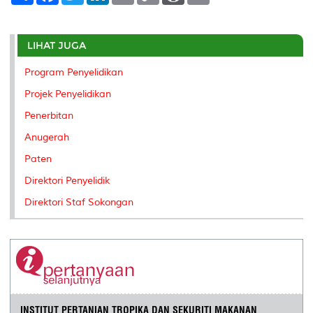
a
c
i
n
a
p
r
i
r
e
t
k
i
y
d
n
e
b
t
e
l
L
P
t
o
e
d
i
r
LIHAT JUGA
o
r
I
n
e
k
n
k
s
Program Penyelidikan
s
Projek Penyelidikan
Penerbitan
Anugerah
Paten
Direktori Penyelidik
Direktori Staf Sokongan
INSTITUT PERTANIAN TROPIKA DAN SEKURITI MAKANAN