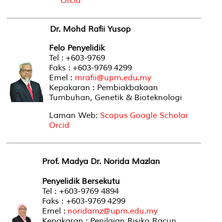
Orcid
Dr. Mohd Rafii Yusop
Felo Penyelidik
Tel : +603-9769
Faks : +603-9769 4299
Emel :
mrafii@upm.edu.my
Kepakaran : Pembiakbakaan
Tumbuhan, Genetik & Bioteknologi
Laman Web:
Scopus
Google Scholar
Orcid
Prof. Madya Dr. Norida Mazlan
Penyelidik Bersekutu
Tel : +603-9769 4894
Faks : +603-9769 4299
Emel :
noridamz@upm.edu.my
Kepakaran : Penilaian Risiko Racun