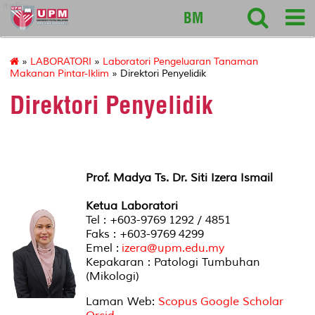
itafos
BM
»
LABORATORI
»
Laboratori Pengeluaran Tanaman
Makanan Pintar-Iklim
» Direktori Penyelidik
Direktori Penyelidik
Prof. Madya Ts. Dr. Siti Izera Ismail
Ketua Laboratori
Tel : +603-9769 1292 / 4851
Faks : +603-9769 4299
Emel :
izera@upm.edu.my
Kepakaran : Patologi Tumbuhan
(Mikologi)
Laman Web:
Scopus
Google Scholar