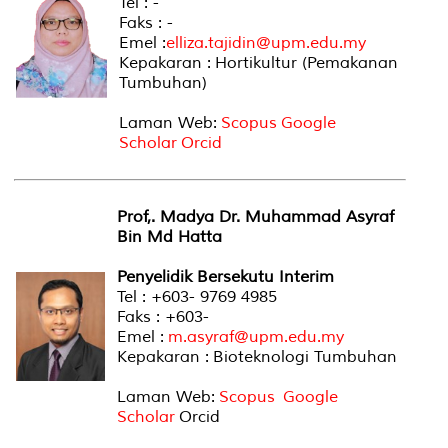
Tel : -
Faks : -
Emel :
elliza.tajidin@upm.edu.my
Kepakaran : Hortikultur (Pemakanan
Tumbuhan)
Laman Web:
Scopus
Google
Scholar
Orcid
Prof,. Madya Dr. Muhammad Asyraf
Bin Md Hatta
Penyelidik Bersekutu Interim
Tel : +603- 9769 4985
Faks : +603-
Emel :
m.asyraf@upm.edu.my
Kepakaran : Bioteknologi Tumbuhan
Laman Web:
Scopus
Google
Scholar
Orcid