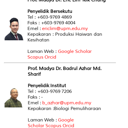
Penyelidik Bersekutu
Tel : +603-9769 4869
Faks : +603-9769 4004
Emel :
ericlim@upm.edu.my
Kepakaran : Produksi Haiwan dan
Kesihatan
Laman Web :
Google Scholar
Scopus
Orcid
Prof. Madya Dr.
Badrul Azhar Md.
Sharif
Penyelidik Institut
Tel : +603-9769 7206
Faks : -
Emel :
b_azhar@upm.edu.my
Kepakaran :Biologi Pemuliharaan
Laman Web :
Google
Scholar
Scopus
Orcid