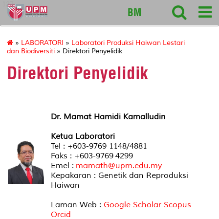
127
BM
»
LABORATORI
»
Laboratori Produksi Haiwan Lestari
dan Biodiversiti
» Direktori Penyelidik
Direktori Penyelidik
Dr. Mamat Hamidi Kamalludin
Ketua Laboratori
Tel : +603-9769 1148/4881
Faks : +603-9769 4299
Emel :
mamath@upm.edu.my
Kepakaran : Genetik dan Reproduksi
Haiwan
Laman Web :
Google Scholar
Scopus
Orcid