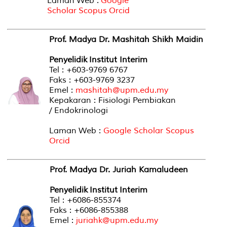
Laman Web :
Google
Scholar
Scopus
Orcid
Prof. Madya Dr. Mashitah Shikh Maidin
Penyelidik Institut Interim
Tel : +603-9769 6767
Faks : +603-9769 3237
Emel :
mashitah@upm.edu.my
Kepakaran : Fisiologi Pembiakan
/ Endokrinologi
Laman Web :
Google Scholar
Scopus
Orcid
Prof. Madya Dr. Juriah Kamaludeen
Penyelidik Institut Interim
Tel : +6086-855374
Faks : +6086-855388
Emel :
juriahk@upm.edu.my