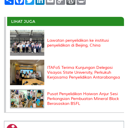
h
a
w
i
m
o
o
r
a
c
i
n
a
p
r
i
r
e
t
k
i
y
d
n
e
b
t
e
l
L
P
t
o
e
d
i
r
LIHAT JUGA
o
r
I
n
e
k
n
k
s
s
Lawatan penyelidikan ke institusi
penyelidikan di Beijing, China
ITAFoS Terima Kunjungan Delegasi
Visayas State University, Perkukuh
Kerjasama Penyelidikan Antarabangsa
Pusat Penyelidikan Haiwan Anjur Sesi
Perkongsian Pembuatan Mineral Block
Berasaskan BSFL